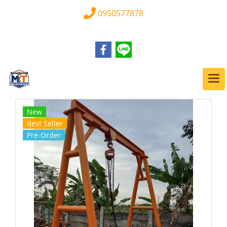
0950577878
New
Best Seller
Pre-Order