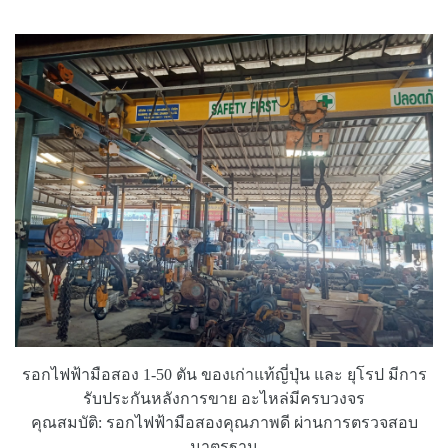
รอกไฟฟ้ามือสอง 1-50 ตัน ของเก่าแท้ญี่ปุ่น และ ยุโรป มีการ
รับประกันหลังการขาย อะไหล่มีครบวงจร
คุณสมบัติ: รอกไฟฟ้ามือสองคุณภาพดี ผ่านการตรวจสอบ
มาตรฐาน